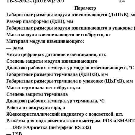
TB-S-200.2-A(RUEW)2
200
0,4
Параметр
Габаритные размеры модуля взвешивающего (ДхШхВ), м
Размер платформы (ДхШ), мм
Габаритные размеры модуля взвешивающего в упаковке 
Масса модуля взвешивающего нетто/брутто, кг
Материал модуля взвешивающего:
— рама
Число цифровых датчиков взвешивания, шт.
Степень защиты модуля взвешивающего
Диапазон рабочих температур модуля взвешивающего, °С
Габаритные размеры терминала (ДхШхВ), мм
Габаритные размеры терминала в упаковке (ШхГхВ), мм
Масса терминала нетто/брутто, кг
Степень защиты терминала
Диапазон рабочих температур терминала, °С
Работа от аккумулятора, ч
Жидкокристаллический индикатор с подсветкой, шт.
Разъёмы для подключения к компьютерам, POS и SMART
— DB9-FА/розетка (интерфейс RS-232)
— USB