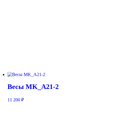
Весы MK_A21-2
11 200
₽