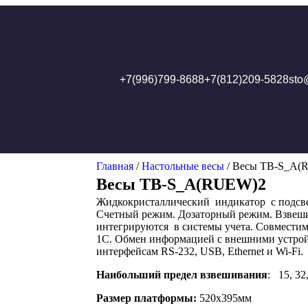
+7(996)799-8688
+7(812)209-5828
sto
Главная
/
Настольные весы
/ Весы ТВ-S_А(
Весы ТВ-S_А(RUEW)2
Жидкокристаллический индикатор с подсве
Счетный режим. Дозаторный режим. Взвеши
интегрируются в системы учета. Совмести
1С. Обмен информацией с внешними устрой
интерфейсам RS-232, USB, Ethernet и Wi-Fi.
Наибольший предел взвешивания
: 15, 32
Размер платформы:
520х395мм