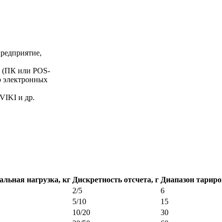
Предприятие,
а (ПК или POS-
р электронных
VIKI и др.
льная нагрузка, кг
Дискретность отсчета, г
Диапазон тариро
2/5
6
5/10
15
10/20
30