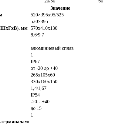
20/50
60
Значение
м
520×395х95/525
520×395
(ШхГхВ), мм
570х410х130
8,6/9,7
алюминиевый сплав
1
IP67
от -20 до +40
265x105x60
330х160х150
1,4/1,67
IP54
-20…+40
до 15
1
-терминалам: