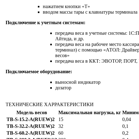
нажатием кнопки «T»
вводом массы тары с клавиатуры терминала
Подключение к учетным системам:
передача веса в учетные системы: 1С:
Айтида, и др.
передача веса на рабочее место кассир
терминал) с помощью «АТОЛ: Драйве
весов»
передача веса в ККТ: ЭВОТОР, ПОРТ, 
Подключаемое оборудование:
выносной индикатор
дозатор
ТЕХНИЧЕСКИЕ ХАРРАКТЕРИСТИКИ
Модель весов
Максимальная нагрузка, кг
Минима
TB-S-15.2-A(RUEW)2
15
0,04
TB-S-32.2-A(RUEW)2
32
0,1
TB-S-60.2-A(RUEW)2
60
0,2