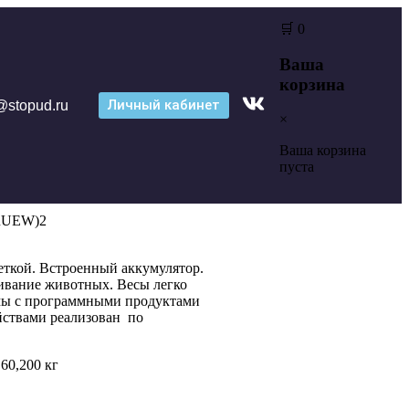
🛒
0
Ваша
корзина
Личный кабинет
@stopud.ru
×
Ваша корзина
пуста
RUEW)2
ткой. Встроенный аккумулятор.
вание животных. Весы легко
мы с программными продуктами
ствами реализован по
,60,200 кг