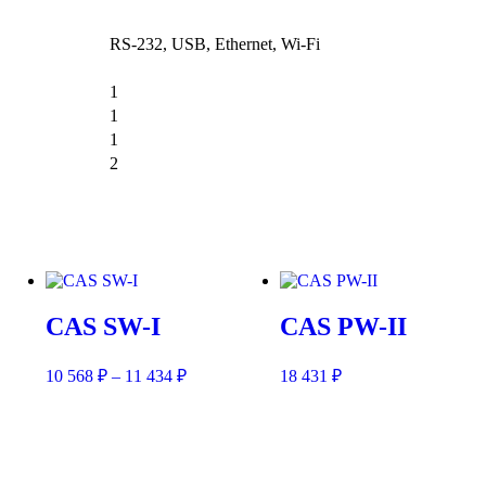
RS-232, USB, Ethernet, Wi-Fi
1
1
1
2
CAS SW-I
CAS PW-II
10 568
₽
–
11 434
₽
18 431
₽