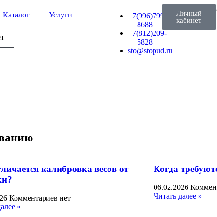
Личный
Каталог
Услуги
+7(996)799-
кабинет
8688
+7(812)209-
ет
5828
sto@stopud.ru
ованию
тличается калибровка весов от
Когда требуют
ки?
06.02.2026
Коммен
Читать далее »
026
Комментариев нет
далее »