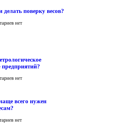
и делать поверку весов?
тариев нет
етрологическое
 предприятий?
тариев нет
чаще всего нужен
есам?
ариев нет