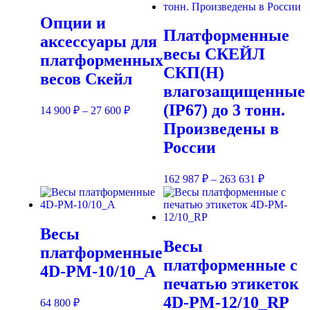
Опции и
Платформенные
аксессуары для
весы СКЕЙЛ
платформенных
СКП(Н)
весов Скейл
влагозащищенные
(IP67) до 3 тонн.
14 900
₽
–
27 600
₽
Произведены в
России
162 987
₽
–
263 631
₽
Весы
Весы
платформенные
платформенные с
4D-PM-10/10_A
печатью этикеток
4D-PM-12/10_RP
64 800
₽