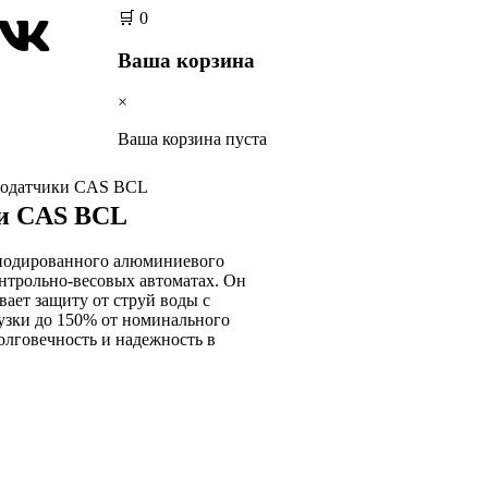
🛒
0
Ваша корзина
×
Ваша корзина пуста
зодатчики CAS BCL
ки CAS BCL
анодированного алюминиевого
онтрольно-весовых автоматах. Он
вает защиту от струй воды с
узки до 150% от номинального
олговечность и надежность в