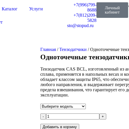
+7(996)799-
Личный
Каталог
Услуги
8688
кабинет
+7(812)209-
5828
ет
sto@stopud.ru
Главная
/
Тензодатчики
/ Одноточечные тен
Одноточечные тензодатчи
Тензодатчик CAS BCL, изготовленный из 
сплава, применяется в напольных весах и к
обладает классом защиты IP65, что обеспечи
любого направления, и выдерживает перегр
предела взвешивания, что гарантирует его д
эксплуатации.
-
+
Добавить в корзину