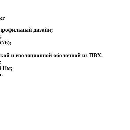
кг
профильный дизайн;
;
76);
ткой и изоляционной оболочной из ПВХ.
;
4 Нм;
м.