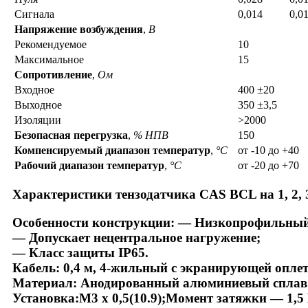
Сигнала
0,014
0,0
Напряжение возбуждения
,
В
Рекомендуемое
10
Максимальное
15
Сопротивление
,
Ом
Входное
400 ±20
Выходное
350 ±3,5
Изоляции
>2000
Безопасная перегрузка
,
% НПВ
150
Компенсируемый диапазон температур
,
°C
от -10 до +40
Рабочий диапазон температур
,
°C
от -20 до +70
Характеристики тензодатчика CAS BCL на 1, 2, 
Особенности конструкции: — Низкопрофильный
— Допускает нецентральное нагружение;
— Класс защиты IP65.
Кабель: 0,4 м, 4-жильный с экранирующей опле
Материал: Анодированный алюминиевый сплав
Установка:M3 х 0,5(10.9);Момент затяжки — 1,5