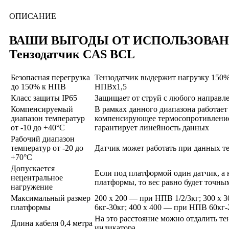
ОПИСАНИЕ
ВАШИ ВЫГОДЫ ОТ ИСПОЛЬЗОВА
Тензодатчик CAS BCL
Безопасная перегрузка
Тензодатчик выдержит нагрузку 150%
до 150% к НПВ
НПВх1,5
Класс защиты IP65
Защищает от струй с любого направл
Компенсируемый
В рамках данного диапазона работает
диапазон температур
компенсирующее термосопротивление
от -10 до +40°C
гарантирует линейность данных
Рабочий диапазон
температур от -20 до
Датчик может работать при данных т
+70°C
Допускается
Если под платформой один датчик, а 
нецентральное
платформы, то вес равно будет точны
нагружение
Максимальный размер
200 х 200 — при НПВ 1/2/3кг; ­300 х
платформы
6кг-30кг; 400 х 400 — при НПВ 60кг-
На это расстояние можно отдалить те
Длина кабеля 0,4 метра
индикатора