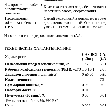
4-х проводной кабель с
Классика тензометрии, обеспечивает
экранирующей
надежную работу оборудования
оплеткой
Изоляционная
Самый экономный вариант, но в тоже
оболочка кабеля из
достаточно эластичный. Отлично под
ПВХ
умеренных механических нагрузках
Изготовлен из анодированного алюминия (АА)
ТЕХНИЧЕСКИЕ ХАРРАКТЕРИСТИКИ
CAS BCL
CA
Характеристики
(1-3кг)
(6-
Наибольший предел взвешивания
,
кг
1 / 2 / 3
6 / 
Рабочий коэффициент передачи (РКП)
,
мВ/В
1,0 ±0,1
2,0 
Диапазон значения нуля
,
мВ/В
0 ±0,05
0 ±
Класс точности
C3
Суммарная ошибка
,
%
0,03
0,0
Повторяемость
,
%
0,01
Ползучесть (30 мин.)
,
%
0,03
0,0
Температурный дрейф
,
%/10°C
Нуля
0,028
0,0