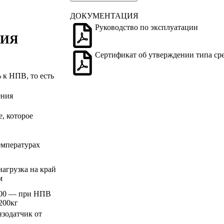
ДОКУМЕНТАЦИЯ
Руководство по эксплуатации
НИЯ
Сертификат об утверждении типа ср
 к НПВ, то есть
ения
, которое
емпературах
нагрузка на край
м
 300 — при НПВ
200кг
нзодатчик от