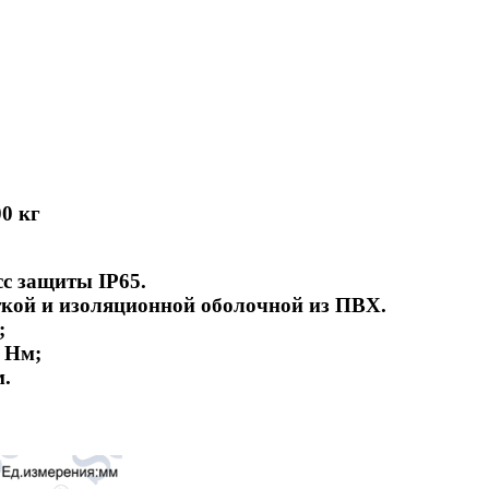
0 кг
с защиты IP65.
ткой и изоляционной оболочной из ПВХ.
;
4 Нм;
м.