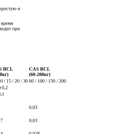
 простую и
 время
ходит при
S BCL
CAS BCL
30кг)
(60-200кг)
10 / 15 / 20 / 30
60 / 100 / 150 / 200
±0,2
0,1
2
0,03
17
0,03
14
0,028