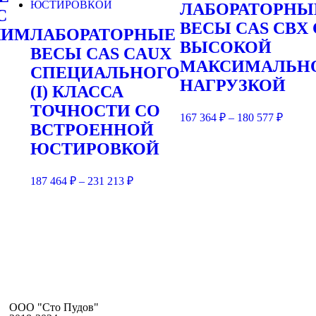
ЛАБОРАТОРНЫ
С
ВЕСЫ CAS CBX 
КИМ
ЛАБОРАТОРНЫЕ
ВЫСОКОЙ
ВЕСЫ CAS CAUX
МАКСИМАЛЬН
СПЕЦИАЛЬНОГО
НАГРУЗКОЙ
(I) КЛАССА
ТОЧНОСТИ СО
167 364
₽
–
180 577
₽
ВСТРОЕННОЙ
ЮСТИРОВКОЙ
187 464
₽
–
231 213
₽
ООО "Сто Пудов"