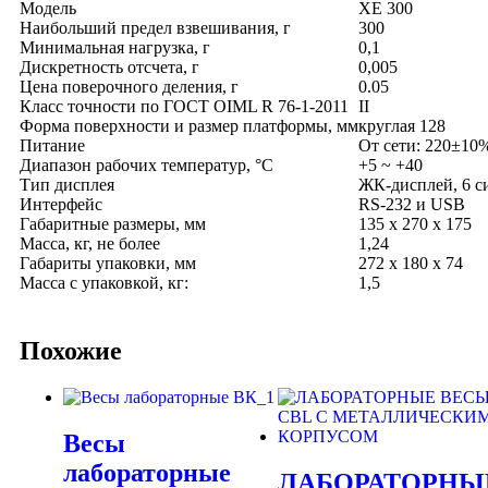
Модель
XE 300
Наибольший предел взвешивания, г
300
Минимальная нагрузка, г
0,1
Дискретность отсчета, г
0,005
Цена поверочного деления, г
0.05
Класс точности по ГОСТ OIML R 76-1-2011
II
Форма поверхности и размер платформы, мм
круглая 128
Питание
От сети: 220±10
Диапазон рабочих температур, °C
+5 ~ +40
Тип дисплея
ЖК-дисплей, 6 с
Интерфейс
RS-232 и USB
Габаритные размеры, мм
135 x 270 x 175
Масса, кг, не более
1,24
Габариты упаковки, мм
272 х 180 х 74
Масса с упаковкой, кг:
1,5
Похожие
Весы
лабораторные
ЛАБОРАТОРНЫ