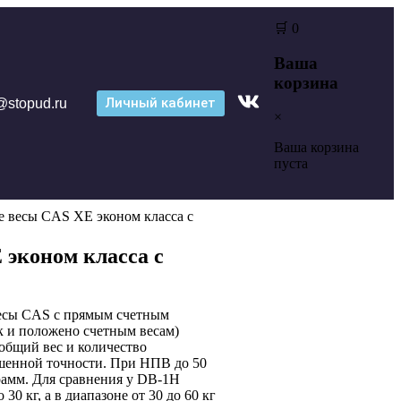
🛒
0
Ваша
корзина
Личный кабинет
@stopud.ru
×
Ваша корзина
пуста
е весы CAS XE эконом класса с
эконом класса с
есы CAS с прямым счетным
 и положено счетным весам)
 общий вес и количество
енной точности. При НПВ до 50
рамм. Для сравнения у DB-1H
0 кг, а в диапазоне от 30 до 60 кг