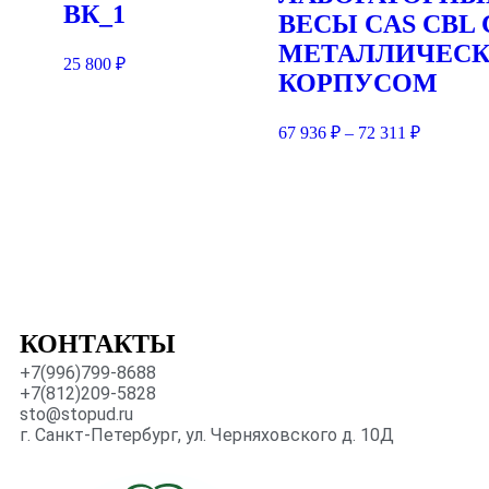
ВК_1
ВЕСЫ CAS CBL 
МЕТАЛЛИЧЕС
25 800
₽
КОРПУСОМ
67 936
₽
–
72 311
₽
КОНТАКТЫ
+7(996)799-8688
+7(812)209-5828
sto@stopud.ru
г. Санкт-Петербург, ул. Черняховского д. 10Д