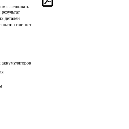
жно взвешивать
 результат
ых деталей
иапазон или нет
 аккумуляторов
мя
ы