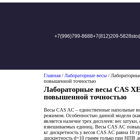
+7(996)799-8688
+7(812)209-5828
sto
Главная
/
Лабораторные весы
/ Лабораторны
повышенной точностью
Лабораторные весы CAS XE 
повышенной точностью
Весы CAS AC – единственные напольные в
режимом. Особенностью данной модели (как
является наличие трех дисплеев: вес штуки,
взвешиваемых единиц. Весы CAS AC повыш
кг дискретность у весов CAS AC равна 10 г
дискретность d=10 грамм только при НПВ до 3