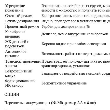
Усреднение
Взвешивание нестабильных грузов, мо
показаний
емкости с жидкостью и получать точный
Счетный режим
Быстро посчитать количество одинаков
Режим дозирования
Видно, попадает вес в установленный д
Процентный режим
Удобен для дозирования в %
Калибровка
Дешевле, чем с внутренне калибровкой
внешняя
ЖК дисплей с
Хорошо видно при слабом освещении
подсветкой
Автономное
Возможность работы от перезаряжаемых
питание
Транспортировочная
Предотвращает поломку датчика во вре
защита
транспортировки, установки
Ветрозащитный
Защищает от воздействия внешней сред
кожух
Функциональный
Бесконтактное управление
ИК-сенсор
ОПЦИИ
Переносные аккумуляторы (Ni-Mh, размер АА х 4 шт)