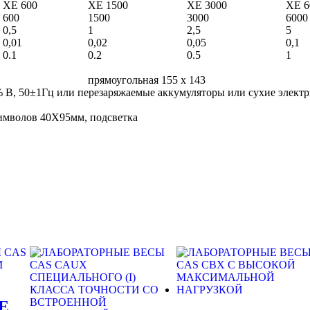
XE 600
XE 1500
XE 3000
XE 6
600
1500
3000
6000
0,5
1
2,5
5
0,01
0,02
0,05
0,1
0.1
0.2
0.5
1
прямоугольная 155 х 143
% В, 50±1Гц или перезаряжаемые аккумуляторы или сухие электр
имволов 40X95мм, подсветка
Е