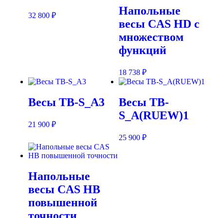
Напольные
32 800
₽
весы CAS HD c
множеством
функций
18 738
₽
Весы ТВ-S_А3
Весы ТВ-
S_А(RUEW)1
21 900
₽
25 900
₽
Напольные
весы CAS HB
повышенной
точности