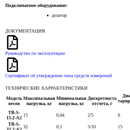
Подключаемое оборудование:
дозатор
ДОКУМЕНТАЦИЯ
Руководство по эксплуатации
Сертификат об утверждении типа средств измерений
ТЕХНИЧЕСКИЕ ХАРРАКТЕРИСТИКИ
Диа
Модель
Максимальная
Минимальная
Дискретность
тарир
весов
нагрузка, кг
нагрузка, кг
отсчета, г
TB-S-
15
0,04
2/5
6
15.2-A2
TB-S-
32
0,1
5/10
15
32.2-A2