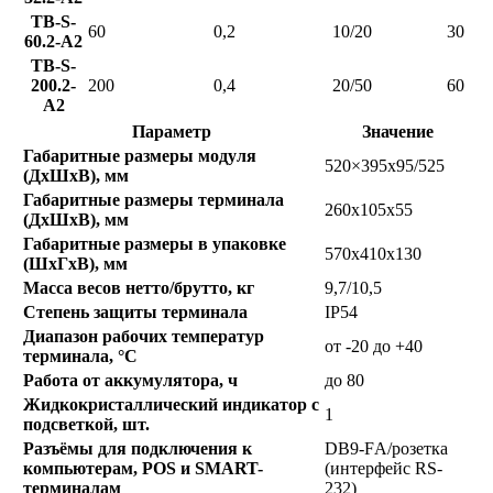
TB-S-
60
0,2
10/20
30
60.2-A2
TB-S-
200.2-
200
0,4
20/50
60
A2
Параметр
Значение
Габаритные размеры модуля
520×395х95/525
(ДхШхВ), мм
Габаритные размеры терминала
260х105х55
(ДхШхВ), мм
Габаритные размеры в упаковке
570х410х130
(ШхГхВ), мм
Масса весов нетто/брутто, кг
9,7/10,5
Степень защиты терминала
IP54
Диапазон рабочих температур
от -20 до +40
терминала, °С
Работа от аккумулятора, ч
до 80
Жидкокристаллический индикатор с
1
подсветкой, шт.
Разъёмы для подключения к
DB9-FА/розетка
компьютерам, POS и SMART-
(интерфейс RS-
терминалам
232)