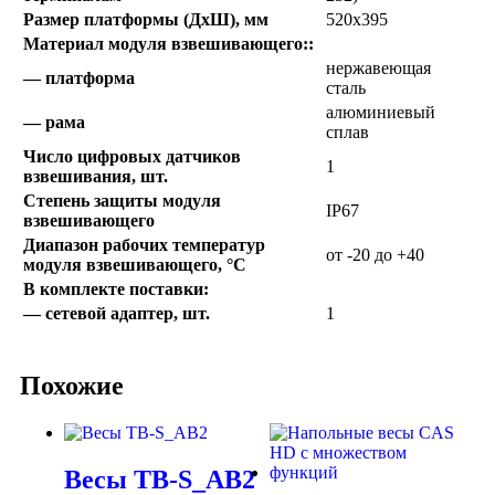
Размер платформы (ДхШ), мм
520х395
Материал модуля взвешивающего::
нержавеющая
— платформа
сталь
алюминиевый
— рама
сплав
Число цифровых датчиков
1
взвешивания, шт.
Степень защиты модуля
IP67
взвешивающего
Диапазон рабочих температур
от -20 до +40
модуля взвешивающего, °С
В комплекте поставки:
— сетевой адаптер, шт.
1
Похожие
Весы ТВ-S_АB2