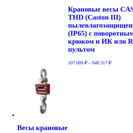
Крановые весы CA
THD (Caston III)
пылевлагозащище
(IP65) с поворотны
крюком и ИК или 
пультом
107 009
₽
–
948 317
₽
Весы крановые