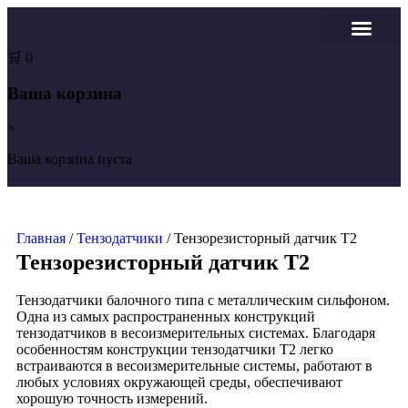
Вопрос-Ответ
🛒
0
Ваша корзина
×
Ваша корзина пуста
Главная
/
Тензодатчики
/ Тензорезисторный датчик Т2
Тензорезисторный датчик Т2
Тензодатчики балочного типа с металлическим сильфоном.
Одна из самых распространенных конструкций
тензодатчиков в весоизмерительных системах. Благодаря
особенностям конструкции тензодатчики Т2 легко
встраиваются в весоизмерительные системы, работают в
любых условиях окружающей среды, обеспечивают
хорошую точность измерений.