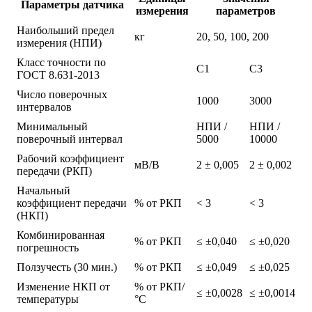
Параметры датчика
измерения
параметров
Наибольший предел
кг
20, 50, 100, 200
измерения (НПИ)
Класс точности по
С1
C3
ГОСТ 8.631-2013
Число поверочных
1000
3000
интервалов
Минимальный
НПИ /
НПИ /
поверочный интервал
5000
10000
Рабочий коэффициент
мВ/В
2 ± 0,005
2 ± 0,002
передачи (РКП)
Начальный
коэффициент передачи
% от РКП
< 3
< 3
(НКП)
Комбинированная
% от РКП
≤ ±0,040
≤ ±0,020
погрешность
Ползучесть (30 мин.)
% от РКП
≤ ±0,049
≤ ±0,025
Изменение НКП от
% от РКП/
≤ ±0,0028
≤ ±0,0014
температуры
°С