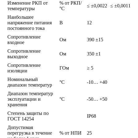
Изменение РКП от
% от РКП/
≤ ±0,0022
≤ ±0,0011
температуры
°С
Наибольшее
напряжение питания
В
12
постоянного тока
Сопротивление
Ом
390 ±15
входное
Сопротивление
Ом
350 ±1
выходное
Сопротивление
ГОм
≥ 5
изоляции
Номинальный
°С
-10… +40
диапазон температур
Диапазон температур
эксплуатации и
°С
-50… +50
хранения
Степень защиты по
IP68
ГОСТ 14254
Допустимая
перегрузка в течение
% от НПИ
25