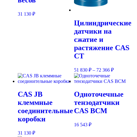
весов
31 130
₽
Цилиндрические
датчики на
сжатие и
растяжение CAS
CT
51 830
₽
–
72 366
₽
CAS JB
Одноточечные
клеммные
тензодатчики
соединительные
CAS BCM
коробки
16 543
₽
31 130
₽